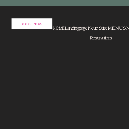
BOOK NOW
HOME
Landingpage
Neue Seite
M E N U S
N
Reservations