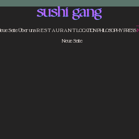
eue Seite
Über uns
R E S T A U R A N T
LOCATION
PHILOSOPHY
PRESS
N
Neue Seite